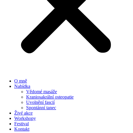
O mně
Nabídka
Vědomé masáže
Kraniosakrální osteopatie
Uvolnění fascií
Spontánní tanec
Živé akce
Workshopy
Festival
Kontakt